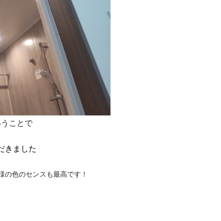
いうことで
だきました
様の色のセンスも最高です！